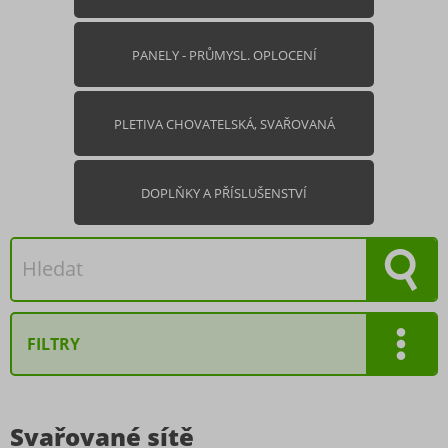
PANELY - PRŮMYSL. OPLOCENÍ
PLETIVA CHOVATELSKÁ, SVAŘOVANÁ
DOPLŇKY A PŘÍSLUŠENSTVÍ
FILTRY
Oka
Svařované sítě
10 mm