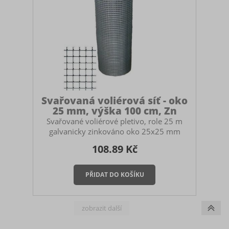
Svařovaná voliérová síť - oko
25 mm, výška 100 cm, Zn
Svařované voliérové pletivo, role 25 m
galvanicky zinkováno oko 25x25 mm
výška 100 cm role 25 m (cena je uvedena
108.89 Kč
za 1 m) Použití Stavba voliér, klecí,
ohrádek, kurníků pro zvířata. Ochrana
stromků, záhonů a keřů proti okusu.
Oddělení prostoru ve sklenících, zahradách
nebo hospodářských stavbách. Na plot -
proti prolézání drobných zvířat nebo
pejsků. Práce s voliérovým pletivem
Pletivo lze kdekoliv stříhat a díky