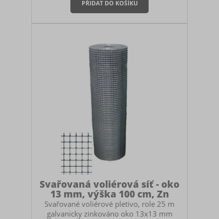
stromků, záhonů a keřů proti okusu.
Oddělení prostoru ve sklenících, zahradách
nebo hospodářských stavbách. Na plot -
proti prolézání drobných zvířat nebo
pejsků. Práce s voliérovým pletivem
Pletivo lze kdekoliv stříhat a díky
svařovaným spojům se nerozpadne ani
nerozplete. Pl
Svařovaná voliérová síť - oko
13 mm, výška 100 cm, Zn
Svařované voliérové pletivo, role 25 m
galvanicky zinkováno oko 13x13 mm