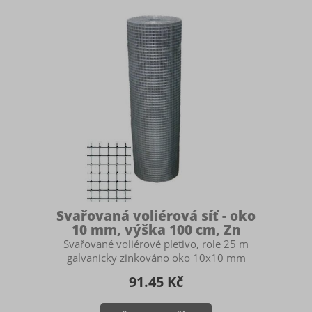
Svařovaná voliérová síť - oko
10 mm, výška 100 cm, Zn
Svařované voliérové pletivo, role 25 m
galvanicky zinkováno oko 10x10 mm
výška 100 cm role 25 m (cena je uvedena
91.45 Kč
za 1 m) Použití Stavba voliér, klecí,
ohrádek, kurníků pro zvířata. Ochrana