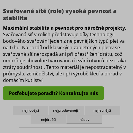
13 mm
Svařované sítě (role) vysoká pevnost a
16 mm
stabilita
19 mm
Maximální stabilita a pevnost pro náročné projekty.
25 mm
Svařovaná síť v rolích představuje díky technologii
bodového svařování jeden z nejpevnějších typů pletiva
na trhu. Na rozdíl od klasických zapletených pletiv se
Výška
svařovaná síť nerozpadá ani při přestřižení drátu, což
umožňuje libovolné tvarování a řezání otvorů bez rizika
100 cm
ztráty soudržnosti. Tento materiál je nepostradatelný v
průmyslu, zemědělství, ale i při výrobě klecí a ohrad v
Povrch
domácím kutilství.
Zn
Potřebujete poradit? Kontaktujte nás
nejnovější
nejprodávanější
nejlevnější
nejdražší
název