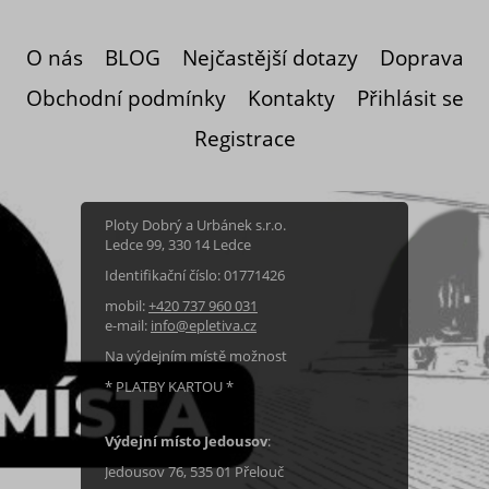
svařovaným spojům se nerozpadne ani
nerozplete. Pl
O nás
BLOG
Nejčastější dotazy
Doprava
Obchodní podmínky
Kontakty
Přihlásit se
Registrace
Ploty Dobrý a Urbánek s.r.o.
Ledce 99, 330 14 Ledce
Identifikační číslo: 01771426
mobil:
+420 737 960 031
e-mail:
info@epletiva.cz
Na výdejním místě možnost
* PLATBY KARTOU *
Výdejní místo Jedousov
:
Jedousov 76, 535 01 Přelouč