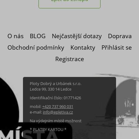
O nás
BLOG
Nejčastější dotazy
Doprava
Obchodní podmínky
Kontakty
Přihlásit se
Registrace
Ploty Dobrý a Urbánek s.r.o.
Ledce 99, 330 14 Ledce
Identifikační číslo: 01771426
mobil:
+420 737 960 031
e-mail:
info@epletiva.cz
Na výdejním místě možnost
* PLATBY KARTOU *