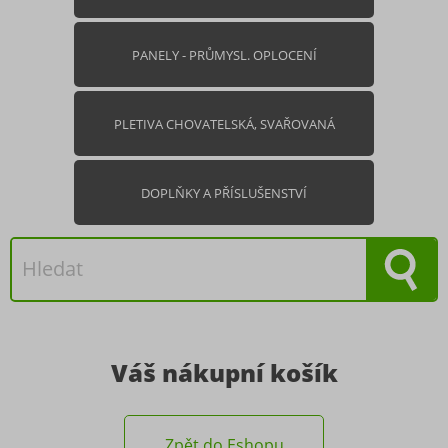
PANELY - PRŮMYSL. OPLOCENÍ
PLETIVA CHOVATELSKÁ, SVAŘOVANÁ
DOPLŇKY A PŘÍSLUŠENSTVÍ
Váš nákupní košík
Zpět do Eshopu