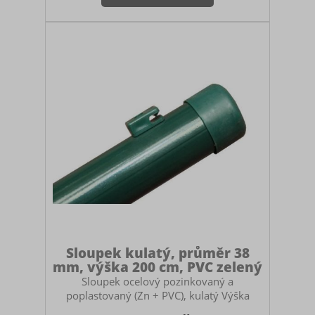
48 mm). Součástí sloupku je plastová
čepička. Montáž sloupku Sloupek můžete
zabetonovat do země, zasadit do zemních
vrutů nebo ukotvit na patky. V případě
betonování myslete na to, abyste si pořídili
dostatečně vysoký sloupek. Doporuču
Sloupek kulatý, průměr 38
mm, výška 200 cm, PVC zelený
Sloupek ocelový pozinkovaný a
poplastovaný (Zn + PVC), kulatý Výška
sloupku: 200 cm Průměr sloupku: 38 mm