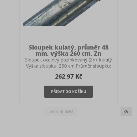
Sloupek kulatý, průměr 48
mm, výška 260 cm, Zn
Sloupek ocelový pozinkovaný (Zn), kulatý
Výška sloupku: 260 cm Průměr sloupku:
48 mm Barva: pozink Povrchová úprava:
262.97 Kč
žárově zinkované Určený pro stavbu
pletivových plotů. Použití:
průběžný/počáteční/koncový sloupek
Součástí sloupku je plastová čepička.
Montáž sloupku Sloupek můžete
zabetonovat do země, zasadit do zemních
vrutů nebo ukotvit na patky. V případě
betonování myslete na to, abyste si pořídili
dostatečně vysoký sloupek. Doporučuje se
mít sloupek