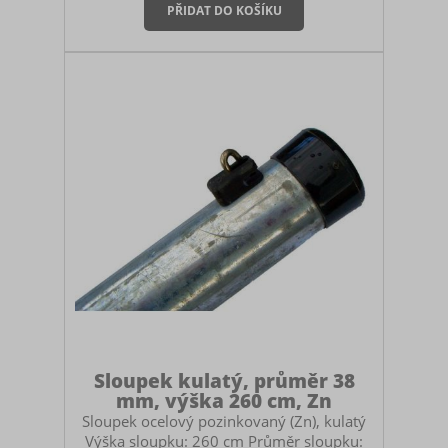
počáteční a koncové sloupky zvolte
sloupky o průměru 48 mm). Součástí
sloupku je plastová čepička. Montáž
sloupku Sloupek můžete zabetonovat do
země, zasadit do zemních vrutů nebo
ukotvit na patky. V případě betonování
myslete na to, abyste si pořídili dostatečně
vysoký
Sloupek kulatý, průměr 38
mm, výška 260 cm, Zn
Sloupek ocelový pozinkovaný (Zn), kulatý
Výška sloupku: 260 cm Průměr sloupku: