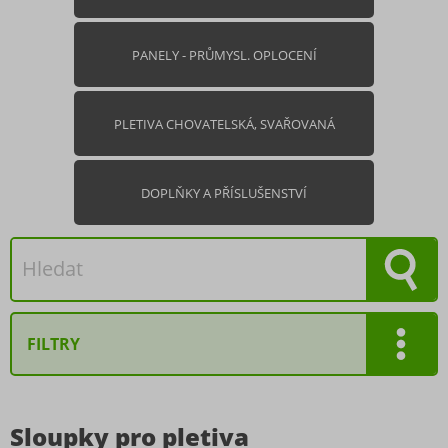
PANELY - PRŮMYSL. OPLOCENÍ
PLETIVA CHOVATELSKÁ, SVAŘOVANÁ
DOPLŇKY A PŘÍSLUŠENSTVÍ
FILTRY
Výška
Sloupky pro pletiva
175 cm