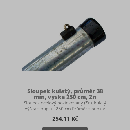
vrutů nebo ukotvit na patky. V případě
betonování myslete na to, abyste si pořídili
dostatečně vysoký sloupek. Doporuču
Sloupek kulatý, průměr 38
mm, výška 250 cm, Zn
Sloupek ocelový pozinkovaný (Zn), kulatý
Výška sloupku: 250 cm Průměr sloupku:
38 mm Povrchová úprava: žárově
254.11 Kč
zinkované Určený pro stavbu pletivových
plotů. Použití: průběžný sloupek (jako