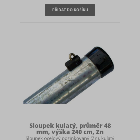
Barva: antracit RAL 7016 Určený pro
stavbu pletivových plotů. Použití:
průběžný/počáteční/koncový sloupek
Součástí sloupku je plastová čepička.
Montáž sloupku Sloupek můžete
zabetonovat do země, zasadit do zemních
vrutů nebo ukotvit na patky. V případě
betonování myslete na to, abyste si pořídili
dostatečně vysoký sloupek. Doporučuje se
mít sloupek zabeton
Sloupek kulatý, průměr 48
mm, výška 240 cm, Zn
Sloupek ocelový pozinkovaný (Zn), kulatý