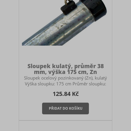
Zn
Zn + PVC
Sloupek kulatý, průměr 38
mm, výška 175 cm, Zn
Sloupek ocelový pozinkovaný (Zn), kulatý
Výška sloupku: 175 cm Průměr sloupku:
38 mm Povrchová úprava: žárově
125.84 Kč
zinkované Určený pro stavbu pletivových
plotů. Použití: průběžný sloupek (jako
počáteční a koncové sloupky zvolte
sloupky o průměru 48 mm). Součástí
sloupku je plastová čepička. Montáž
sloupku Sloupek můžete zabetonovat do
země, zasadit do zemních vrutů nebo