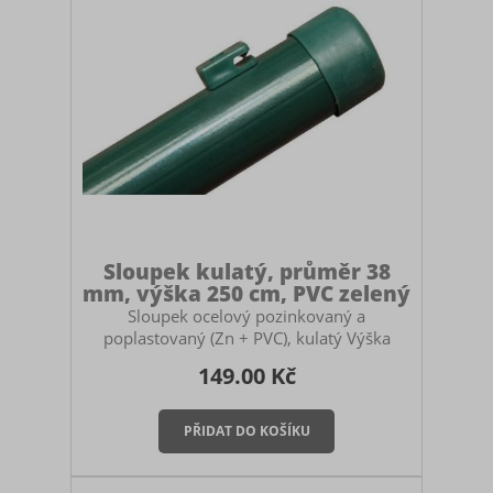
Sloupek kulatý, průměr 38
mm, výška 250 cm, PVC zelený
Sloupek ocelový pozinkovaný a
poplastovaný (Zn + PVC), kulatý Výška
sloupku: 250 cm Průměr sloupku: 38 mm
149.00 Kč
Určený pro stavbu pletivových plotů.
Použití: průběžný sloupek (jako počáteční a
koncové sloupky zvolte sloupky o průměru
48 mm). Součástí sloupku je plastová
čepička. Montáž sloupku Sloupek můžete
zabetonovat do země, zasadit do zemních