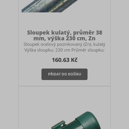
Sloupek kulatý, průměr 38
mm, výška 230 cm, Zn
Sloupek ocelový pozinkovaný (Zn), kulatý
Výška sloupku: 230 cm Průměr sloupku:
38 mm Povrchová úprava: žárově
160.63 Kč
zinkované Určený pro stavbu pletivových
plotů. Použití: průběžný sloupek (jako
počáteční a koncové sloupky zvolte
sloupky o průměru 48 mm). Součástí
sloupku je plastová čepička. Montáž
sloupku Sloupek můžete zabetonovat do
země, zasadit do zemních vrutů nebo
ukotvit na patky. V případě betonování
myslete na to, abyste si pořídili dostatečně
vysoký