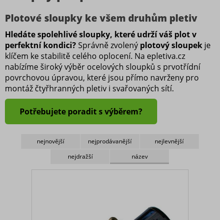
180 cm
Plotové sloupky ke všem druhům pletiv
200 cm
Hledáte spolehlivé sloupky, které udrží váš plot v
215 cm
perfektní kondici?
Správně zvolený
plotový sloupek
je
230 cm
klíčem ke stabilitě celého oplocení. Na epletiva.cz
nabízíme široký výběr ocelových sloupků s prvotřídní
235 cm
povrchovou úpravou, které jsou přímo navrženy pro
240 cm
montáž čtyřhranných pletiv i svařovaných sítí.
250 cm
Potřebujete poradit s výběrem?
260 cm
nejnovější
nejprodávanější
nejlevnější
Rozměr
nejdražší
název
Ø 38 mm
Ø 48 mm
Povrch