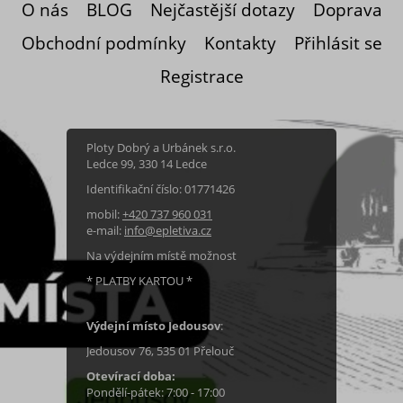
O nás
BLOG
Nejčastější dotazy
Doprava
Obchodní podmínky
Kontakty
Přihlásit se
Registrace
Ploty Dobrý a Urbánek s.r.o.
Ledce 99, 330 14 Ledce
Identifikační číslo: 01771426
mobil:
+420 737 960 031
e-mail:
info@epletiva.cz
Na výdejním místě možnost
* PLATBY KARTOU *
Výdejní místo Jedousov
:
Jedousov 76, 535 01 Přelouč
Otevírací doba:
Pondělí-pátek: 7:00 - 17:00