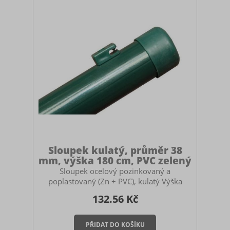
ukotvit na patky. V případě betonování
myslete na to, abyste si pořídili dostatečně
vysoký
Sloupek kulatý, průměr 38
mm, výška 180 cm, PVC zelený
Sloupek ocelový pozinkovaný a
poplastovaný (Zn + PVC), kulatý Výška
sloupku: 180 cm Průměr sloupku: 38 mm
132.56 Kč
Určený pro stavbu pletivových plotů.
Použití: průběžný sloupek (jako počáteční a
koncové sloupky zvolte sloupky o průměru