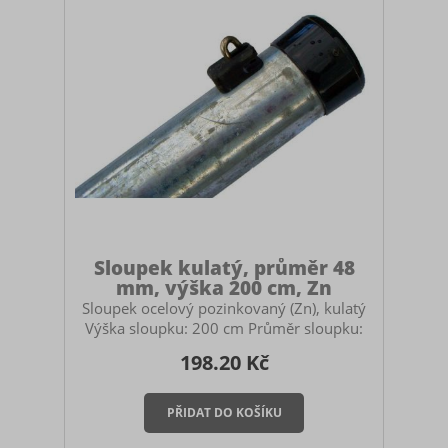
dostatečně vysoký sloupek. Doporučuje se
mít sloupek zabetonovaný 60-
Sloupek kulatý, průměr 48
mm, výška 200 cm, Zn
Sloupek ocelový pozinkovaný (Zn), kulatý
Výška sloupku: 200 cm Průměr sloupku:
48 mm Barva: pozink Povrchová úprava:
198.20 Kč
žárově zinkované Určený pro stavbu
pletivových plotů. Použití:
průběžný/počáteční/koncový sloupek
Součástí sloupku je plastová čepička.