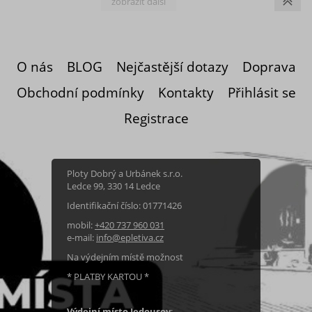
případě betonování myslete na to, abyste
si pořídili dostatečně vysoký sloupek.
Doporučuje se mít sloupek zabet
O nás
BLOG
Nejčastější dotazy
Doprava
Obchodní podmínky
Kontakty
Přihlásit se
Registrace
Ploty Dobrý a Urbánek s.r.o.
Ledce 99, 330 14 Ledce
Identifikační číslo: 01771426
mobil:
+420 737 960 031
e-mail:
info@epletiva.cz
Na výdejním místě možnost
* PLATBY KARTOU *
Výdejní místo Jedousov
: