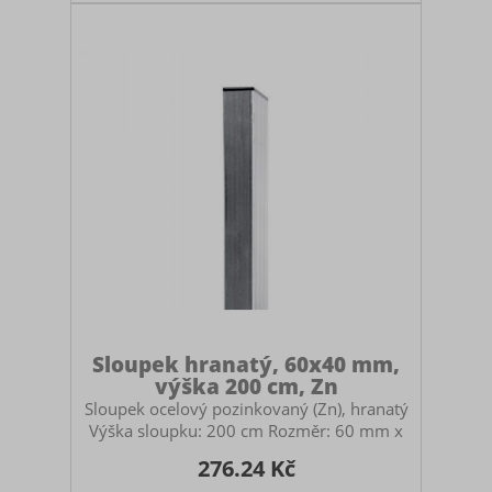
vysoký sloupek. Doporučuje se mít
sloupek zabetonovaný 60-80 cm v zemi.
Sloupek hranatý, 60x40 mm,
výška 200 cm, Zn
Sloupek ocelový pozinkovaný (Zn), hranatý
Výška sloupku: 200 cm Rozměr: 60 mm x
40 mm Určený pro stavbu pletivových
276.24 Kč
plotů. Použití: průběžný, počáteční i