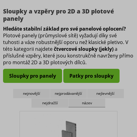
160 cm
Sloupky a vzpěry pro 2D a 3D plotové
170 cm
panely
180 cm
Hledáte stabilní základ pro své panelové oplocení?
200 cm
Plotové panely (průmyslové sítě) vyžadují díky své
tuhosti a váze robustnější oporu než klasické pletivo. V
220 cm
této kategorii najdete
čtvercové sloupky (jekly)
a
240 cm
příslušné vzpěry, které jsou konstrukčně navrženy přímo
pro montáž 2D a 3D plotových dílců.
260 cm
300 cm
Sloupky pro panely
Patky pro sloupky
320 cm
nejnovější
nejprodávanější
nejlevnější
Rozměr
nejdražší
název
60x40 cm
Povrch