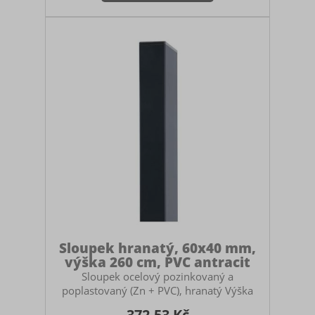
můžete zabetonovat do země, zasadit do
zemních vrutů nebo ukotvit na patky. V
případě betonování myslete na to, abyste
si pořídili dostatečně vysoký sloupek.
Doporučuje se mít sloupek zabet
Sloupek hranatý, 60x40 mm,
výška 260 cm, PVC antracit
Sloupek ocelový pozinkovaný a
poplastovaný (Zn + PVC), hranatý Výška
sloupku: 260 cm Rozměr: 60 mm x 40 mm
372.53 Kč