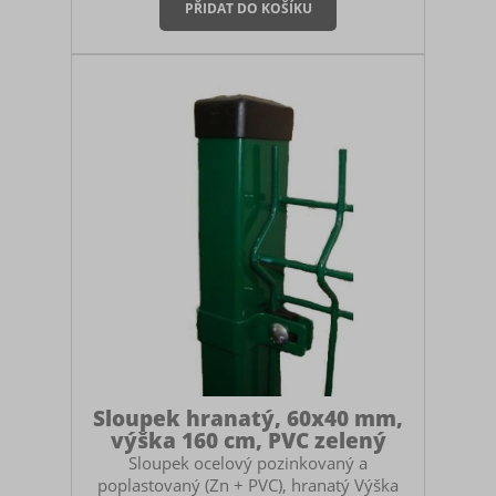
nebo pletivo. Součástí sloupku je černá
plastová čepička. Montáž sloupku Sloupek
můžete zabetonovat do země, zasadit do
zemních vrutů nebo ukotvit na patky. V
případě betonování myslete na to, abyste
si pořídili dostatečně vysoký sloupek.
Doporučuje se mít sloupek zabet
Sloupek hranatý, 60x40 mm,
výška 160 cm, PVC zelený
Sloupek ocelový pozinkovaný a
poplastovaný (Zn + PVC), hranatý Výška