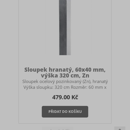
Sloupek hranatý, 60x40 mm,
výška 320 cm, Zn
Sloupek ocelový pozinkovaný (Zn), hranatý
Výška sloupku: 320 cm Rozměr: 60 mm x
40 mm Určený pro stavbu pletivových
479.00 Kč
plotů. Použití: průběžný, počáteční i
koncový sloupek pro panelové oplocení
nebo pletivo. Součástí sloupku je černá
plastová čepička. Montáž sloupku Sloupek
můžete zabetonovat do země, zasadit do
zemních vrutů nebo ukotvit na patky. V