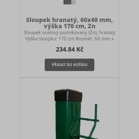
Sloupek hranatý, 60x40 mm,
výška 170 cm, Zn
Sloupek ocelový pozinkovaný (Zn), hranatý
Výška sloupku: 170 cm Rozměr: 60 mm x
40 mm Určený pro stavbu pletivových
234.84 Kč
plotů. Použití: průběžný, počáteční i
koncový sloupek pro panelové oplocení
nebo pletivo. Součástí sloupku je černá
plastová čepička. Montáž sloupku Sloupek
můžete zabetonovat do země, zasadit do
zemních vrutů nebo ukotvit na patky. V
případě betonování myslete na to, abyste
si pořídili dostatečně vysoký sloupek.
Doporučuje se mít sloupek zabet