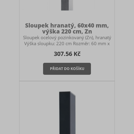
Sloupek hranatý, 60x40 mm,
výška 220 cm, Zn
Sloupek ocelový pozinkovaný (Zn), hranatý
Výška sloupku: 220 cm Rozměr: 60 mm x
40 mm Určený pro stavbu pletivových
307.56 Kč
plotů. Použití: průběžný, počáteční i
koncový sloupek pro panelové oplocení
nebo pletivo. Součástí sloupku je černá
plastová čepička. Montáž sloupku Sloupek
můžete zabetonovat do země, zasadit do
zemních vrutů nebo ukotvit na patky. V
případě betonování myslete na to, abyste
si pořídili dostatečně vysoký sloupek.
Doporučuje se mít sloupek zabet