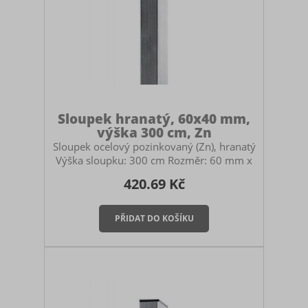
Sloupek hranatý, 60x40 mm,
výška 300 cm, Zn
Sloupek ocelový pozinkovaný (Zn), hranatý
Výška sloupku: 300 cm Rozměr: 60 mm x
40 mm Určený pro stavbu pletivových
420.69 Kč
plotů. Použití: průběžný, počáteční i
koncový sloupek pro panelové oplocení
nebo pletivo. Součástí sloupku je černá
plastová čepička. Montáž sloupku Sloupek
můžete zabetonovat do země, zasadit do
zemních vrutů nebo ukotvit na patky. V
případě betonování myslete na to, abyste
si pořídili dostatečně vysoký sloupek.
Doporučuje se mít sloupek zabet