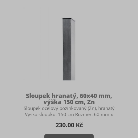
Sloupek hranatý, 60x40 mm,
výška 150 cm, Zn
Sloupek ocelový pozinkovaný (Zn), hranatý
Výška sloupku: 150 cm Rozměr: 60 mm x
40 mm Určený pro stavbu pletivových
230.00 Kč
plotů. Použití: průběžný, počáteční i
koncový sloupek pro panelové oplocení