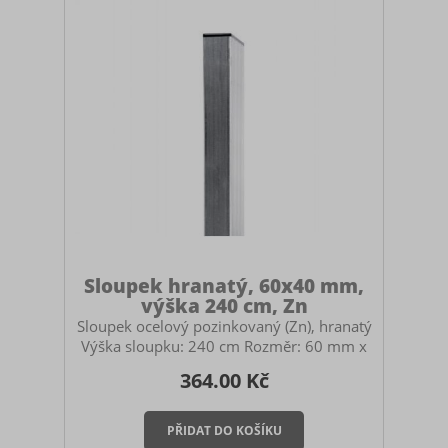
Sloupek hranatý, 60x40 mm,
výška 240 cm, Zn
Sloupek ocelový pozinkovaný (Zn), hranatý
Výška sloupku: 240 cm Rozměr: 60 mm x
40 mm Určený pro stavbu pletivových
364.00 Kč
plotů. Použití: průběžný, počáteční i
koncový sloupek pro panelové oplocení
nebo pletivo. Součástí sloupku je černá
plastová čepička. Montáž sloupku Sloupek