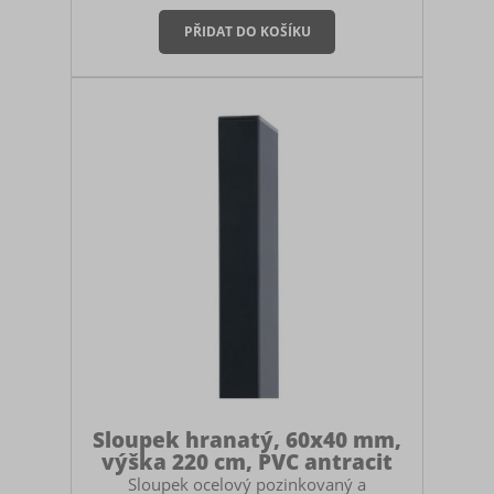
koncový sloupek pro panelové oplocení
nebo pletivo. Součástí sloupku je černá
plastová čepička. Montáž sloupku Sloupek
můžete zabetonovat do země, zasadit do
zemních vrutů nebo ukotvit na patky. V
případě betonování myslete na to, abyste
si pořídili dostatečně vysoký sloupek.
Doporučuje se mít sloupek zabet
Sloupek hranatý, 60x40 mm,
výška 220 cm, PVC antracit
Sloupek ocelový pozinkovaný a