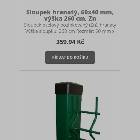
Sloupek hranatý, 60x40 mm,
výška 260 cm, Zn
Sloupek ocelový pozinkovaný (Zn), hranatý
Výška sloupku: 260 cm Rozměr: 60 mm x
40 mm Určený pro stavbu pletivových
359.94 Kč
plotů. Použití: průběžný, počáteční i
koncový sloupek pro panelové oplocení
nebo pletivo. Součástí sloupku je černá
plastová čepička. Montáž sloupku Sloupek
můžete zabetonovat do země, zasadit do
zemních vrutů nebo ukotvit na patky. V
případě betonování myslete na to, abyste
si pořídili dostatečně vysoký sloupek.
Doporučuje se mít sloupek zabet