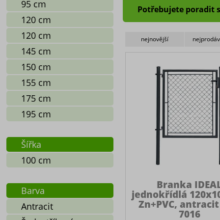
95 cm
Potřebujete poradit 
120 cm
120 cm
nejnovější
nejprodáv
145 cm
150 cm
155 cm
175 cm
195 cm
Šířka
100 cm
Branka IDEA
Barva
jednokřídlá 120x1
Zn+PVC, antracit
Antracit
7016