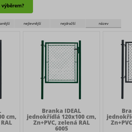
s výběrem?
anější
nejlevnější
nejdražší
název
L
Branka IDEAL
Bra
00 cm,
jednokřídlá 120x100 cm,
jednokří
 RAL
Zn+PVC, zelená RAL
Zn+PVC
6005