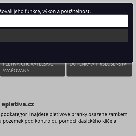
vali jeho funkce, výkon a použitelnost.
0 ks / 0.00 Kč
PLETIVA CHOVATELSKÁ,
DOPLŇKY A PŘÍSLUŠENSTVÍ
SVAŘOVANÁ
 epletiva.cz
 podkategorii najdete pletivové branky osazené zámkem
na pozemek pod kontrolou pomocí klasického klíče a