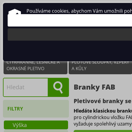
Používáme cookies, abychom Vám umožnili pohodl
ČTYŘHRANNÉ, LESNICKÉ A
PLOTOVÉ SLOUPKY, VZPĚRY
OKRASNÉ PLETIVO
A KŮLY
Branky FAB
Pletivové branky se
FILTRY
Hledáte klasickou brank
pro cylindrickou vložku F
vyžaduje spolehlivý uzam
Výška