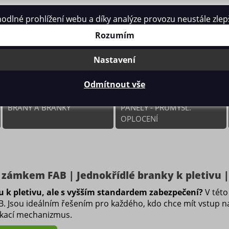
né prohlížení webu a díky analýze provozu neustále zlepšo
Rozumím
Nastavení
Odmítnout vše
BRÁNY A BRANKY
PANELY - PRŮMYSL.
OPLOCENÍ
 zámkem FAB | Jednokřídlé branky k pletivu |
u k pletivu, ale s vyšším standardem zabezpečení?
V této
AB. Jsou ideálním řešením pro každého, kdo chce mít vstup 
ykací mechanizmus.