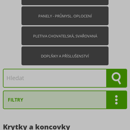
PANELY - PRŮMYSL. OPLOCENÍ
PLETIVA CHOVATELSKÁ, SVAŘOVANÁ
DOPLŇKY A PŘÍSLUŠENSTVÍ
FILTRY
Rozměr
Krytky a koncovky
Ø 48 mm