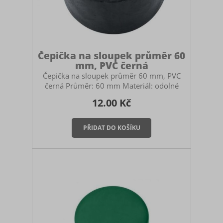
Čepička na sloupek průměr 60
mm, PVC černá
Čepička na sloupek průměr 60 mm, PVC
černá Průměr: 60 mm Materiál: odolné
PVC s UV stabilizací Čepička slouží k tomu,
12.00 Kč
aby do sloupku nezatékalo a nepadaly do
něj nečistoty. Je to tedy důležitá součást
oplocení, která ovlivňuje životnost
sloupku. Tato čepička se nasazuje na
sloupek je převlékací. Montáž čepičky
Montáž je velmi snadná a provádí se
pouhým nasazením (převlečením) na horní
konec sloupku, přičemž díky pružnosti PVC
materiálu čepička na sloupk