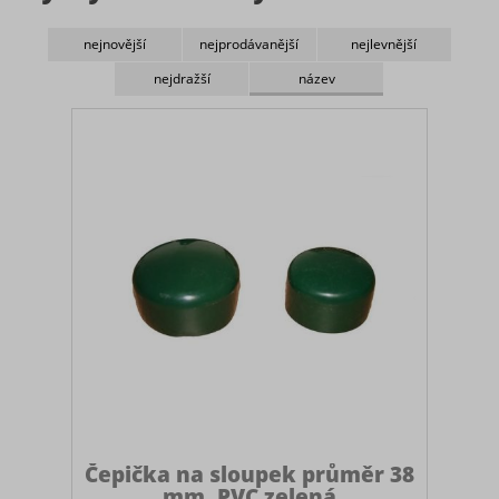
nejnovější
nejprodávanější
nejlevnější
Povrch
nejdražší
název
PVC
Zn + PVC
Čepička na sloupek průměr 38
mm, PVC zelená