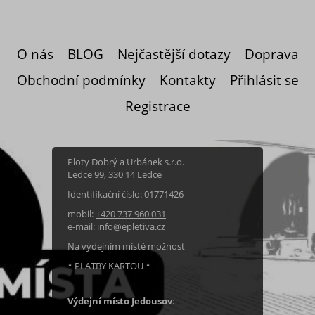
PVC materiálu čepička na sloupku pevně
drží. Pro dokonalé usazení ji lze
doklepnout dl
O nás
BLOG
Nejčastější dotazy
Doprava
Obchodní podmínky
Kontakty
Přihlásit se
Registrace
Ploty Dobrý a Urbánek s.r.o.
Ledce 99, 330 14 Ledce
Identifikační číslo: 01771426
mobil:
+420 737 960 031
e-mail:
info@epletiva.cz
Na výdejním místě možnost
* PLATBY KARTOU *
Výdejní místo Jedousov
: