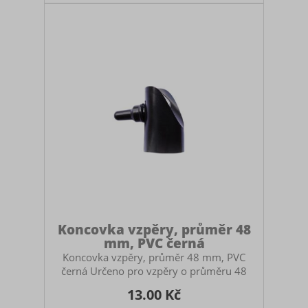
koncovka určená k vytvoření vodorovné
rozpěry mezi dvěma sloupky. Toto řešení
se používá především na krátkých úsecích
nebo v místech, kde z prost
Koncovka vzpěry, průměr 48
mm, PVC černá
Koncovka vzpěry, průměr 48 mm, PVC
černá Určeno pro vzpěry o průměru 48
mm Funkce: Slouží k jednoduché montáži
13.00 Kč
vzpěry na sloupek. Využití: Zajišťuje