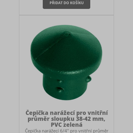
32 až 35 mm. Využití: ideální pro
nestandardní sloupky, lešenářské trubky
nebo silnostěnné profily o vnějším
průměru cca 38 mm. Materiál: odolné PVC
s UV stabilizací Plastová narážecí zátka
slouží k uzavření horní části sloupku. Na
rozdíl od klasických čepiček se tato
varianta instaluje dovnitř tru
Čepička narážecí pro vnitřní
průměr sloupku 38-42 mm,
PVC zelená
Čepička narážecí 6/4" pro vnitřní průměr