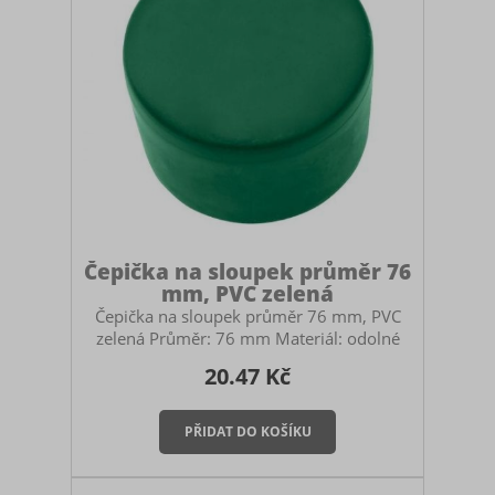
Čepička na sloupek průměr 76
mm, PVC zelená
Čepička na sloupek průměr 76 mm, PVC
zelená Průměr: 76 mm Materiál: odolné
PVC s UV stabilizací Čepička slouží k tomu,
20.47 Kč
aby do sloupku nezatékalo a nepadaly do
něj nečistoty. Je to tedy důležitá součást
oplocení, která ovlivňuje životnost
sloupku. Tato čepička se nasazuje na
sloupek je převlékací. Montáž čepičky
Montáž je velmi snadná a provádí se