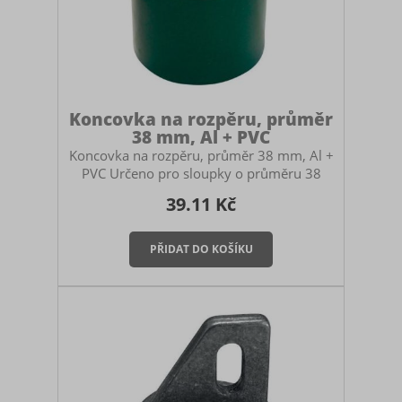
Koncovka na rozpěru, průměr
38 mm, Al + PVC
Koncovka na rozpěru, průměr 38 mm, Al +
PVC Určeno pro sloupky o průměru 38
mm Materiál: hliník (Al) + plast (PVC)
39.11 Kč
Funkce: Slouží k přeměně běžného sloupku
(38 mm) na vodorovnou rozpěrnou tyč.
Využití: Zajišťuje stabilitu koncových a
brankových sloupků proti tahu pletiva tam,
kde chybí místo pro vzpěry. Speciální
koncovka určená k vytvoření vodorovné
rozpěry mezi dvěma sloupky. Toto řešení
se používá především na krátkých úsecích
nebo v místech, kde z prost