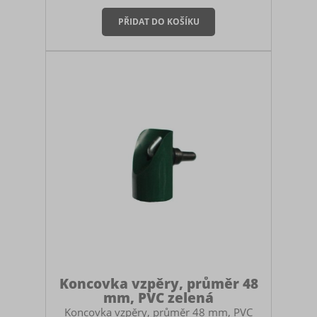
stabilitu koncových a brankových sloupků
proti tahu pletiva. Jak na montáž: Vzpěru
montujte do 3/4 výšky sloupku. Prvně si ji
však dobře zakotvěte v zemi (do betonu
aspoň 30 cm). Poté lehce odkloníte vzpěru
od sloupku, vrtákem do kovu 8 mm
vyvrtáte do sloupku díru, do ní nasadíte
hákový šroub, na něj vzpěru, zajistí
Koncovka vzpěry, průměr 48
mm, PVC zelená
Koncovka vzpěry, průměr 48 mm, PVC