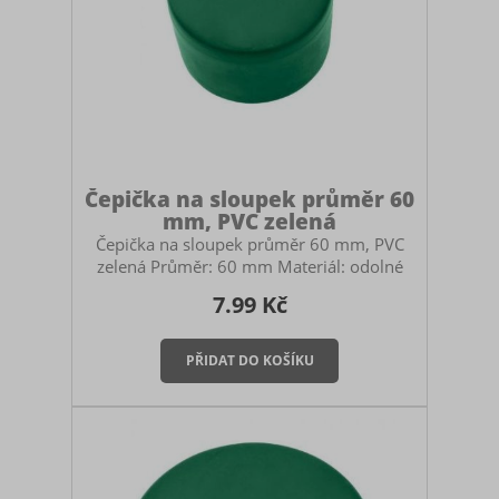
Čepička na sloupek průměr 60
mm, PVC zelená
Čepička na sloupek průměr 60 mm, PVC
zelená Průměr: 60 mm Materiál: odolné
PVC s UV stabilizací Čepička slouží k tomu,
7.99 Kč
aby do sloupku nezatékalo a nepadaly do
něj nečistoty. Je to tedy důležitá součást
oplocení, která ovlivňuje životnost
sloupku. Tato čepička se nasazuje na
sloupek je převlékací. Montáž příchytky
Montáž je velmi snadná a provádí se
pouhým nasazením (převlečením) na horní
konec sloupku, přičemž díky pružnosti PVC
materiálu čepička na slou