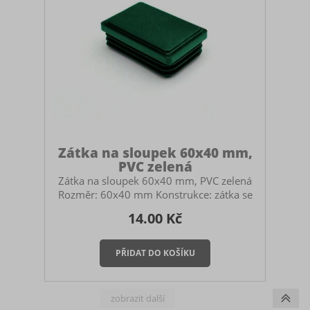
Zátka na sloupek 60x40 mm,
PVC zelená
Zátka na sloupek 60x40 mm, PVC zelená
Rozměr: 60x40 mm Konstrukce: zátka se
vsune do sloupku, nepřevléká se přes něj.
14.00 Kč
Využití: určena především pro sloupky k
plotovým panelům (3D a 2D) nebo pro
hranaté sloupky u pletivových plotů.
Materiál: odolné PVC s UV stabilizací
Montáž čepičky Montáž se provádí
jednoduchým nasazením na horní konec
sloupku. Díky přesnému tvaru a pružnosti