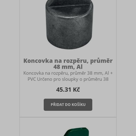
Koncovka na rozpěru, průměr
48 mm, Al
Koncovka na rozpěru, průměr 38 mm, Al +
PVC Určeno pro sloupky o průměru 38
mm Materiál: hliník (Al) + plast (PVC)
45.31 Kč
Funkce: Slouží k přeměně běžného sloupku
(38 mm) na vodorovnou rozpěrnou tyč.
Využití: Zajišťuje stabilitu koncových a
brankových sloupků proti tahu pletiva tam,
kde chybí místo pro vzpěry. Speciální
koncovka určená k vytvoření vodorovné
rozpěry mezi dvěma sloupky. Toto řešení
se používá především na krátkých úsecích