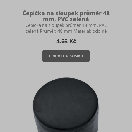
Čepička na sloupek průměr 48
mm, PVC zelená
Čepička na sloupek průměr 48 mm, PVC
zelená Průměr: 48 mm Materiál: odolné
PVC s UV stabilizací Čepička slouží k tomu,
4.63 Kč
aby do sloupku nezatékalo a nepadaly do
něj nečistoty. Je to tedy důležitá součást
oplocení, která ovlivňuje životnost
sloupku. Tato čepička se nasazuje na
sloupek je převlékací. Montáž čepičky
Montáž je velmi snadná a provádí se
pouhým nasazením (převlečením) na horní
konec sloupku, přičemž díky pružnosti PVC
materiálu čepička na sloupk