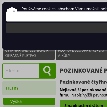
Používáme cookies, abychom Vám umožnili pohodl
ČTYŘHRANNÉ, LESNICKÉ A
PLOTOVÉ SLOUPKY, VZPĚRY
OKRASNÉ PLETIVO
A KŮLY
POZINKOVANÉ P
Pozinkované čtyřhra
FILTRY
Nejlevnější pozinkované
firmu. Nabízí vyšší pevnost
Výška
S napínacím drátem