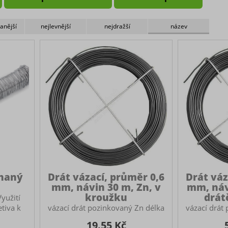
anější
nejlevnější
nejdražší
název
íhaný
Drát vázací, průměr 0,6
Drát váz
mm, návin 30 m, Zn, v
mm, náv
kroužku
drát
yužití
etiva k
vázací drát pozinkovaný Zn délka
vázací drát
vému
30m ø 0.6 mm Využití vázacího
100m ø 1.0
19.55 Kč