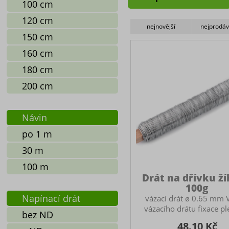
100 cm
120 cm
nejnovější
nejprodáv
150 cm
160 cm
180 cm
200 cm
Návin
po 1 m
30 m
100 m
Drát na dřívku ž
100g
Napínací drát
vázací drát ø 0.65 mm V
vázacího drátu fixace pl
bez ND
počátečnímu a konco
48.10 Kč