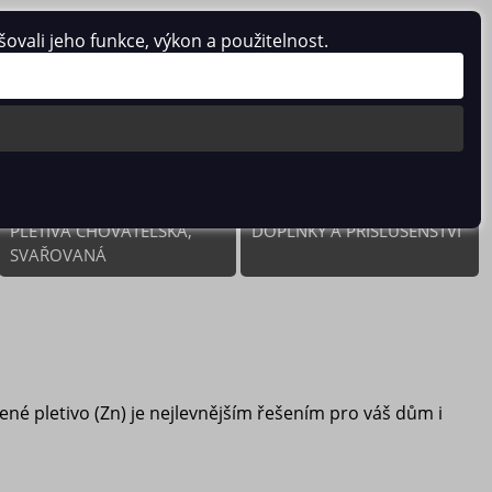
vali jeho funkce, výkon a použitelnost.
0 ks / 0.00 Kč
PLETIVA CHOVATELSKÁ,
DOPLŇKY A PŘÍSLUŠENSTVÍ
SVAŘOVANÁ
ené pletivo (Zn) je nejlevnějším řešením pro váš dům i