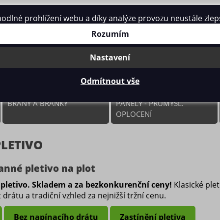
né prohlížení webu a díky analýze provozu neustále zlepšo
Rozumím
Nastavení
Odmítnout vše
BRÁNY A BRANKY
PANELY - PRŮMYSL.
OPLOCENÍ
LETIVO
nné pletivo na plot
 pletivo. Skladem a za bezkonkurenční ceny!
Klasické plet
 drátu a tradiční vzhled za nejnižší tržní cenu.
Bez napínacího drátu
Zastínění pletiva