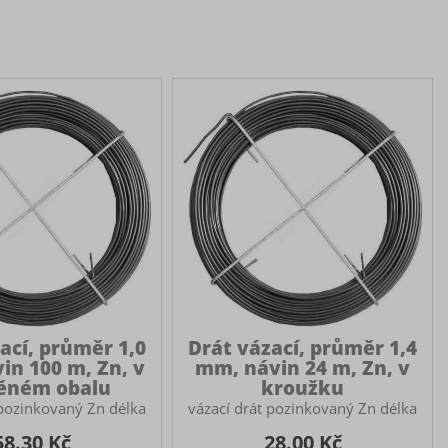
ací, průměr 1,0
Drát vázací, průměr 1,4
in 100 m, Zn, v
mm, návin 24 m, Zn, v
ěném obalu
kroužku
 pozinkovaný Zn délka
vázací drát pozinkovaný Zn délka
 mm Využití vázacího
24m ø 1.4 mm Využití vázacího
58.30 Kč
28.00 Kč