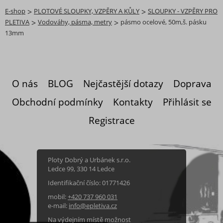
E-shop
>
PLOTOVÉ SLOUPKY, VZPĚRY A KŮLY
>
SLOUPKY - VZPĚRY PRO
PLETIVA
>
Vodováhy, pásma, metry
>
pásmo ocelové, 50m,š. pásku
13mm
O nás
BLOG
Nejčastější dotazy
Doprava
Obchodní podmínky
Kontakty
Přihlásit se
Registrace
Ploty Dobrý a Urbánek s.r.o.
Ledce 99, 330 14 Ledce
Identifikační číslo: 01771426
mobil:
+420 737 960 031
e-mail:
info@epletiva.cz
Na výdejním místě možnost