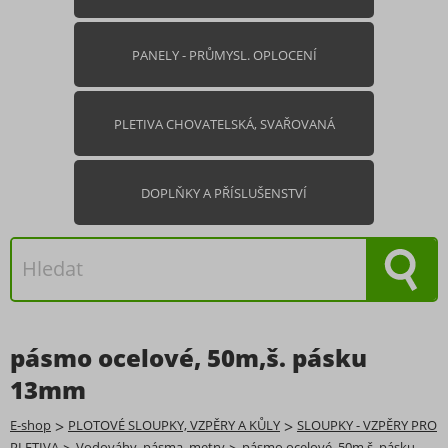
PANELY - PRŮMYSL. OPLOCENÍ
PLETIVA CHOVATELSKÁ, SVAŘOVANÁ
DOPLŇKY A PŘÍSLUŠENSTVÍ
pásmo ocelové, 50m,š. pásku
13mm
E-shop
>
PLOTOVÉ SLOUPKY, VZPĚRY A KŮLY
>
SLOUPKY - VZPĚRY PRO
PLETIVA
Vodováhy, pásma, metry
pásmo ocelové, 50m,š. pásku