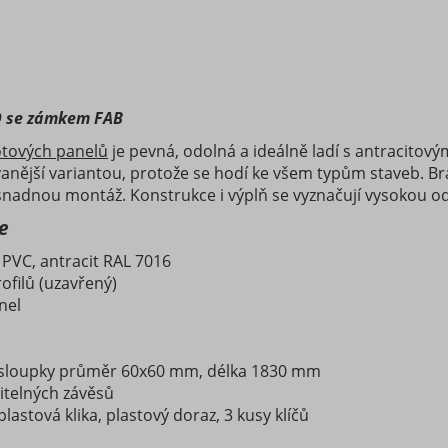
D se zámkem FAB
otových panelů
je pevná, odolná a ideálně ladí s antracitov
vanější variantou, protože se hodí ke všem typům staveb. 
snadnou montáž. Konstrukce i výplň se vyznačují vysokou od
e
PVC, antracit RAL 7016
ofilů (uzavřený)
nel
2 sloupky průměr 60x60 mm, délka 1830 mm
itelných závěsů
lastová klika, plastový doraz, 3 kusy klíčů