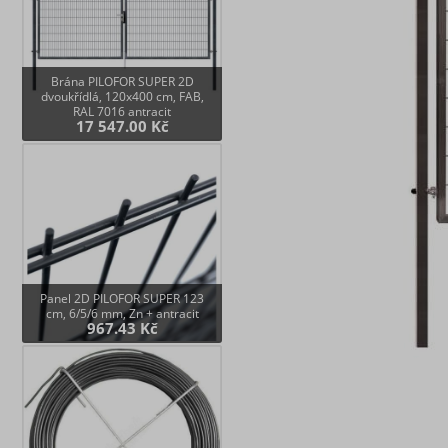
Brána PILOFOR SUPER 2D
dvoukřídlá, 120x400 cm, FAB,
RAL 7016 antracit
17 547.00 Kč
Panel 2D PILOFOR SUPER 123
cm, 6/5/6 mm, Zn + antracit
967.43 Kč