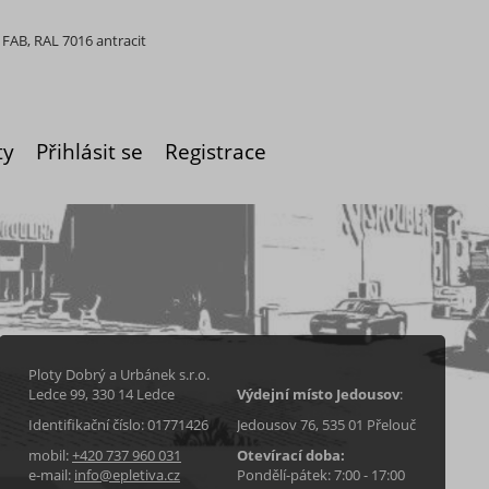
FAB, RAL 7016 antracit
ty
Přihlásit se
Registrace
Ploty Dobrý a Urbánek s.r.o.
Ledce 99, 330 14 Ledce
Výdejní místo Jedousov
:
Identifikační číslo: 01771426
Jedousov 76, 535 01 Přelouč
mobil:
+420 737 960 031
Otevírací doba:
e-mail:
info@epletiva.cz
Pondělí-pátek: 7:00 - 17:00