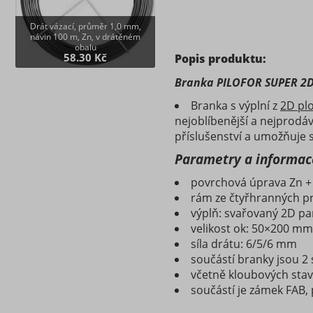
Drát vázací, průměr 1,0 mm,
návin 100 m, Zn, v drátěném
obalu
58.30 Kč
Popis produktu:
Branka PILOFOR SUPER 2
Branka s výplní z
2D pl
nejoblíbenější a nejprodá
příslušenství a umožňuje 
Parametry a informac
povrchová úprava Zn + 
rám ze čtyřhranných pr
výplň: svařovaný 2D pa
velikost ok: 50×200 mm
síla drátu: 6/5/6 mm
součástí branky jsou 
včetně kloubových stav
součástí je zámek FAB, p