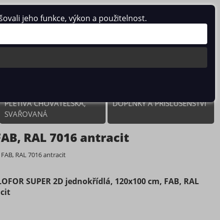
vali jeho funkce, výkon a použitelnost.
0 ks / 0.00 Kč
PLETIVA CHOVATELSKÁ,
DOPLŇKY A PŘÍSLUŠENSTVÍ
SVAŘOVANÁ
AB, RAL 7016 antracit
FAB, RAL 7016 antracit
LOFOR SUPER 2D jednokřídlá, 120x100 cm, FAB, RAL
cit