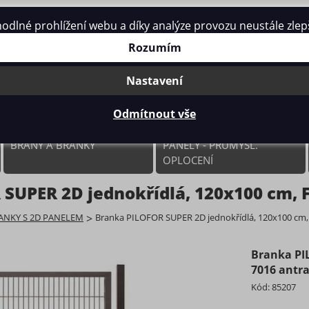
né prohlížení webu a díky analýze provozu neustále zlepšo
Rozumím
Nastavení
Odmítnout vše
BRÁNY A BRANKY
PANELY - PRŮMYSL.
OPLOCENÍ
SUPER 2D jednokřídlá, 120x100 cm, F
ANKY S 2D PANELEM
>
Branka PILOFOR SUPER 2D jednokřídlá, 120x100 cm, 
Branka PI
7016 antra
Kód:
85207