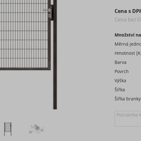
Cena s DP
Cena bez 
Množství na
Měrná jedno
Hmotnost [K
Barva
Povrch
Výška
Šířka
Šířka branky