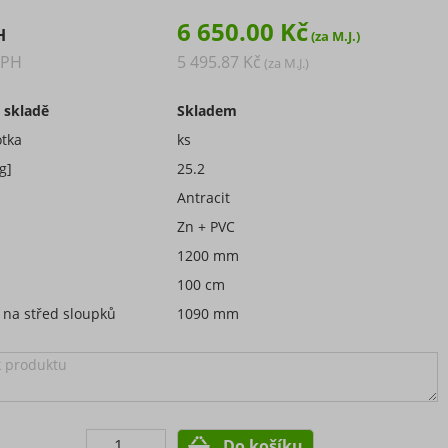
6 650.00 Kč
H
DPH
5 495.87 Kč
 skladě
Skladem
tka
ks
g]
25.2
Antracit
Zn + PVC
1200 mm
100 cm
 na střed sloupků
1090 mm