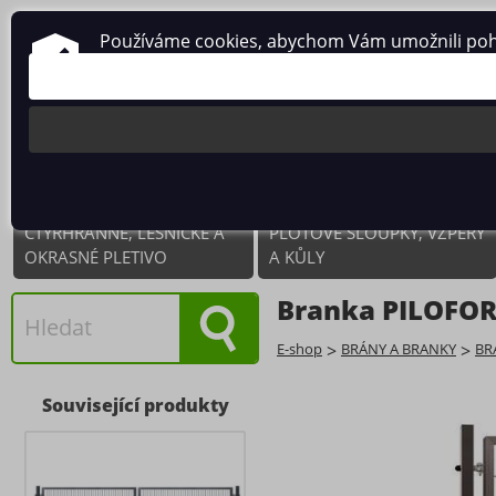
Používáme cookies, abychom Vám umožnili pohodl
ČTYŘHRANNÉ, LESNICKÉ A
PLOTOVÉ SLOUPKY, VZPĚRY
OKRASNÉ PLETIVO
A KŮLY
Branka PILOFOR 
E-shop
>
BRÁNY A BRANKY
>
BR
Související produkty