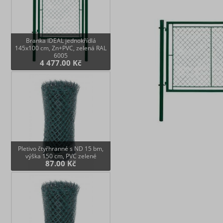
Branka IDEAL jednokřídlá
145x100 cm, Zn+PVC, zelená RAL
6005
4 477.00 Kč
Pletivo čtyřhranné s ND 15 bm,
výška 150 cm, PVC zelené
87.00 Kč