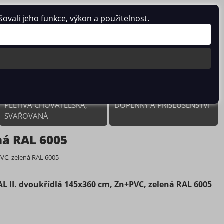
vali jeho funkce, výkon a použitelnost.
0 ks / 0.00 Kč
PLETIVA CHOVATELSKÁ,
DOPLŇKY A PŘÍSLUŠENSTVÍ
SVAŘOVANÁ
ná RAL 6005
PVC, zelená RAL 6005
L II. dvoukřídlá 145x360 cm, Zn+PVC, zelená RAL 6005