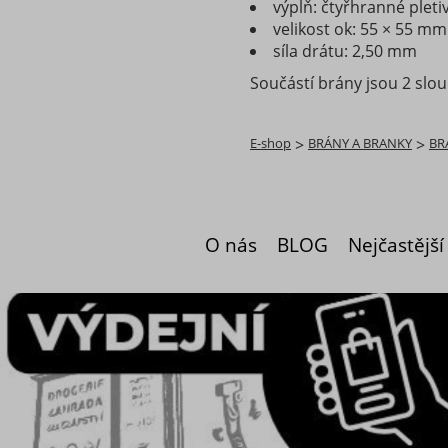
výplň: čtyřhranné pleti
velikost ok: 55 × 55 mm
síla drátu: 2,50 mm
Součástí brány jsou 2 sl
E-shop
>
BRÁNY A BRANKY
>
BR
O nás
BLOG
Nejčastější