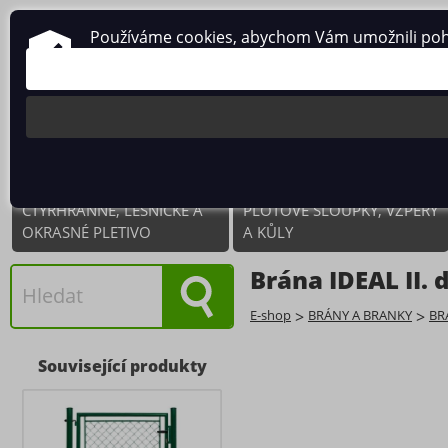
Používáme cookies, abychom Vám umožnili pohodl
ČTYŘHRANNÉ, LESNICKÉ A
PLOTOVÉ SLOUPKY, VZPĚRY
OKRASNÉ PLETIVO
A KŮLY
Brána IDEAL II.
E-shop
>
BRÁNY A BRANKY
>
BR
Související produkty