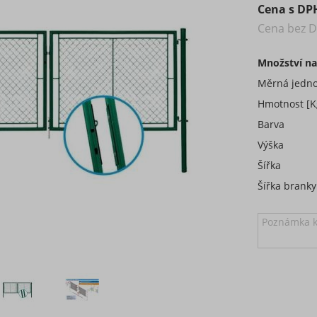
Cena s DP
Cena bez 
Množství na
Měrná jedno
Hmotnost [K
Barva
Výška
Šířka
Šířka branky