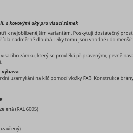
I. s kovovými oky pro visací zámek
tří k nejoblíbenějším variantám. Poskytují dostatečný prost
 křídla nadměrně dlouhá. Díky tomu jsou vhodné i do menšíc
isacího zámku, který se provléká připravenými, pevně navaře
í.
á výbava
rdní uzamykání na klíč pomocí vložky FAB. Konstrukce brány 
e
zelená (RAL 6005)
(uzavřený)