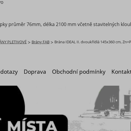
vo
oupky průměr 76mm, délka 2100 mm včetně stavitelných klou
ÁNY PLETIVOVÉ
>
Brány FAB
>
Brána IDEAL II. dvoukřídlá 145x360 cm, Zn+
 dotazy
Doprava
Obchodní podmínky
Kontak