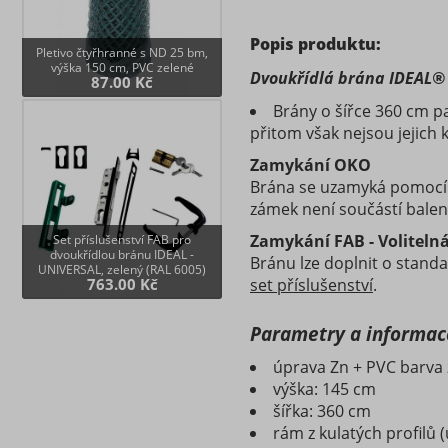
Popis produktu:
Pletivo čtyřhranné s ND 25 bm,
výška 150 cm, PVC zelené
Dvoukřídlá brána IDEAL® I
87.00 Kč
Brány o šířce 360 cm pa
přitom však nejsou jejich
Zamykání OKO
Brána se uzamyká pomocí v
zámek není součástí balen
Zamykání FAB - Voliteln
Set příslušenství FAB pro
dvoukřídlou bránu IDEAL -
Bránu lze doplnit o standa
UNIVERSAL, zelený (RAL 6005)
763.00 Kč
set příslušenství
.
Parametry a informac
úprava Zn + PVC barva 
výška: 145 cm
šířka: 360 cm
rám z kulatých profilů 