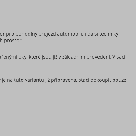
or pro pohodlný průjezd automobilů i další techniky,
h prostor.
nými oky, které jsou již v základním provedení. Visací
je na tuto variantu již připravena, stačí dokoupit pouze