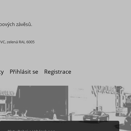
bových závěsů.
PVC, zelená RAL 6005
ty
Přihlásit se
Registrace