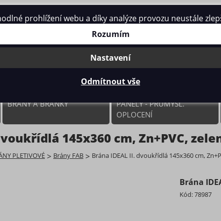
né prohlížení webu a díky analýze provozu neustále zlepšo
Rozumím
Nastavení
Odmítnout vše
BRÁNY A BRANKY
PANELY - PRŮMYSL.
OPLOCENÍ
 dvoukřídlá 145x360 cm, Zn+PVC, zele
ÁNY PLETIVOVÉ
>
Brány FAB
>
Brána IDEAL II. dvoukřídlá 145x360 cm, Zn+
Brána IDEA
Kód:
78987